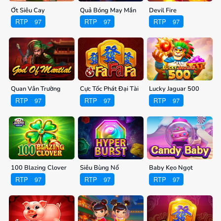
Ớt Siêu Cay
Quả Bóng May Mắn
Devil Fire
RTP
97
RTP
97
RTP
97
Quan Vân Trường
Cực Tốc Phát Đại Tài
Lucky Jaguar 500
RTP
97
RTP
97
RTP
97
100 Blazing Clover
Siêu Bùng Nổ
Baby Kẹo Ngọt
RTP
97
RTP
97
RTP
97