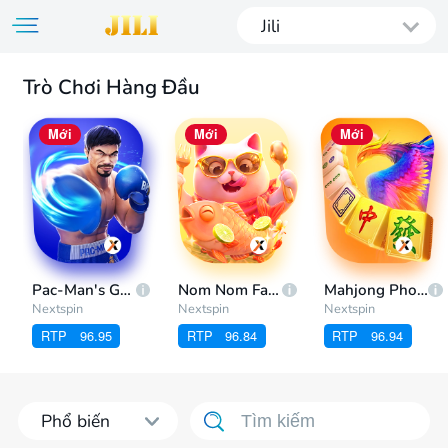
Jili
Trò Chơi Hàng Đầu
Mới
Mới
Mới
Pac-Man's Glory
Nom Nom Fat Cat
Mahjong Phoenix
Nextspin
Nextspin
Nextspin
RTP
96.95
RTP
96.84
RTP
96.94
Phổ biến