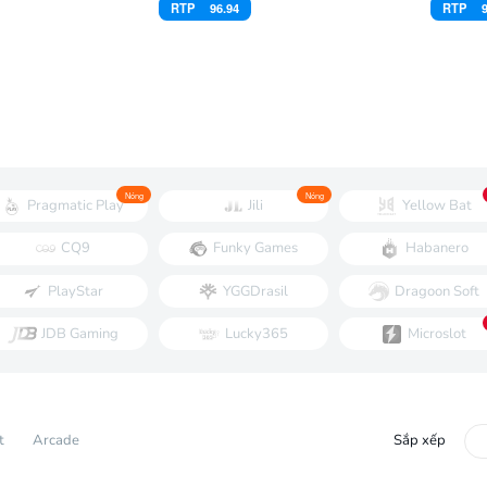
RTP
96.94
RTP
Nóng
Nóng
Pragmatic Play
Jili
Yellow Bat
CQ9
Funky Games
Habanero
PlayStar
YGGDrasil
Dragoon Soft
JDB Gaming
Lucky365
Microslot
t
arcade
Sắp xếp