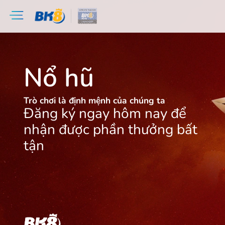
Nổ hũ
Trò chơi là định mệnh của chúng ta
Đăng ký ngay hôm nay để
nhận được phần thưởng bất
tận