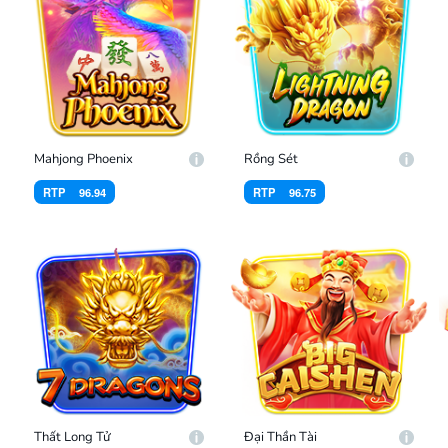
Mahjong Phoenix
Rồng Sét
RTP
96.94
RTP
96.75
Thất Long Tử
Đại Thần Tài