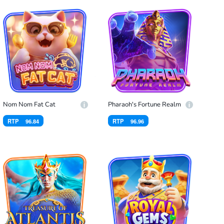
Nom Nom Fat Cat
Pharaoh's Fortune Realm
RTP
96.84
RTP
96.96