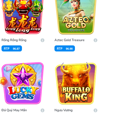
Rồng Rồng Rồng
Aztec Gold Treasure
RTP
96.87
RTP
96.98
Đá Quý May Mắn
Ngưu Vương