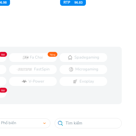
96.98
RTP
96.83
Mới
Nóng
Fa Chai
Spadegaming
FastSpin
Microgaming
V-Power
Evoplay
Mới
Phổ biến