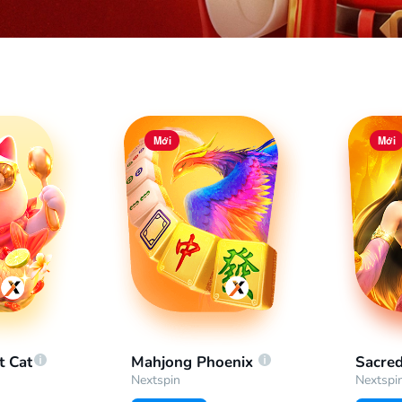
Mới
Mới
 Cat
Mahjong Phoenix
Sacred
Nextspin
Nextspi