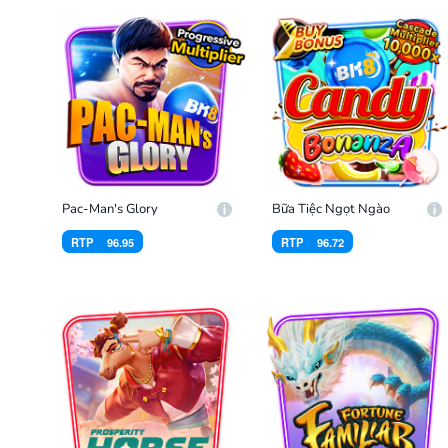
Pac-Man's Glory
Bữa Tiệc Ngọt Ngào
RTP
96.95
RTP
96.72